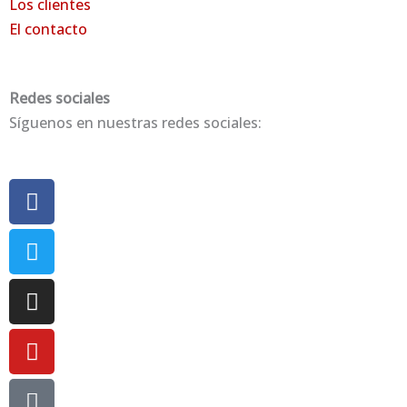
Los clientes
El contacto
Redes sociales
Síguenos en nuestras redes sociales:
Facebook
Twitter
Instagram
Youtube
Book-
open